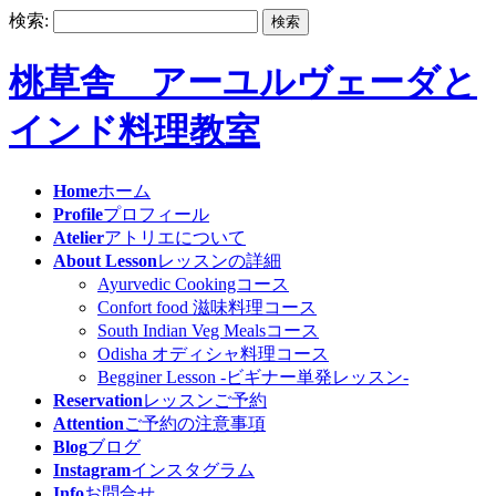
検索:
桃草舎 アーユルヴェーダと
インド料理教室
Home
ホーム
Profile
プロフィール
Atelier
アトリエについて
About Lesson
レッスンの詳細
Ayurvedic Cookingコース
Confort food 滋味料理コース
South Indian Veg Mealsコース
Odisha オディシャ料理コース
Begginer Lesson -ビギナー単発レッスン-
Reservation
レッスンご予約
Attention
ご予約の注意事項
Blog
ブログ
Instagram
インスタグラム
Info
お問合せ